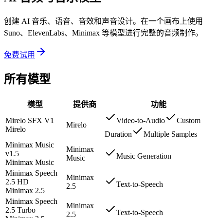
创建 AI 音乐、语音、音效和声音设计。在一个画布上使用
Suno、ElevenLabs、Minimax 等模型进行完整的音频制作。
免费试用
所有模型
模型
提供商
功能
Mirelo SFX V1
Video-to-Audio
Custom
Mirelo
Mirelo
Duration
Multiple Samples
Minimax Music
Minimax
v1.5
Music Generation
Music
Minimax Music
Minimax Speech
Minimax
2.5 HD
Text-to-Speech
2.5
Minimax 2.5
Minimax Speech
Minimax
2.5 Turbo
Text-to-Speech
2.5