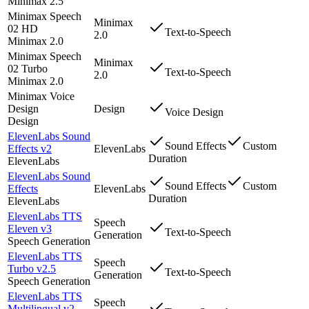
Minimax 2.5
Minimax Speech
Minimax
02 HD
Text-to-Speech
2.0
Minimax 2.0
Minimax Speech
Minimax
02 Turbo
Text-to-Speech
2.0
Minimax 2.0
Minimax Voice
Design
Design
Voice Design
Design
ElevenLabs Sound
Sound Effects
Custom
Effects v2
ElevenLabs
Duration
ElevenLabs
ElevenLabs Sound
Sound Effects
Custom
Effects
ElevenLabs
Duration
ElevenLabs
ElevenLabs TTS
Speech
Eleven v3
Text-to-Speech
Generation
Speech Generation
ElevenLabs TTS
Speech
Turbo v2.5
Text-to-Speech
Generation
Speech Generation
ElevenLabs TTS
Speech
Multilingual v2