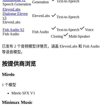
Text-to-Speech
Generation
Speech Generation
ElevenLabs
Dialogue Eleven
ElevenLabs
Text-to-Speech
v3
ElevenLabs
Fish Audio S2
Text-to-Speech
Voice
Fish Audio
Fish Audio
Cloning
Multi-Speaker
已发布 2 个音频模型详情页，涵盖 ElevenLabs 和 Fish Audio
等语音模型。
按提供商浏览
Mirelo
1
个模型
Mirelo SFX V1
Minimax Music