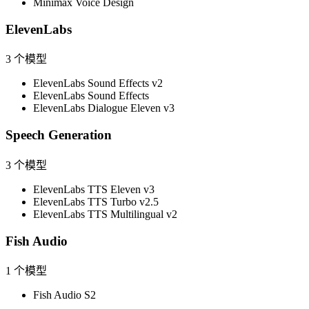
Minimax Voice Design
ElevenLabs
3
个模型
ElevenLabs Sound Effects v2
ElevenLabs Sound Effects
ElevenLabs Dialogue Eleven v3
Speech Generation
3
个模型
ElevenLabs TTS Eleven v3
ElevenLabs TTS Turbo v2.5
ElevenLabs TTS Multilingual v2
Fish Audio
1
个模型
Fish Audio S2